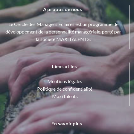
A propos de nous
Le Cercle des Managers Eclairés est un programme de
développement de la personnalité managériale, porté par
la société MAXITALENTS.
Liens utiles
Mentions légales
Politique de confidentialité
MaxiTalents
En savoir plus