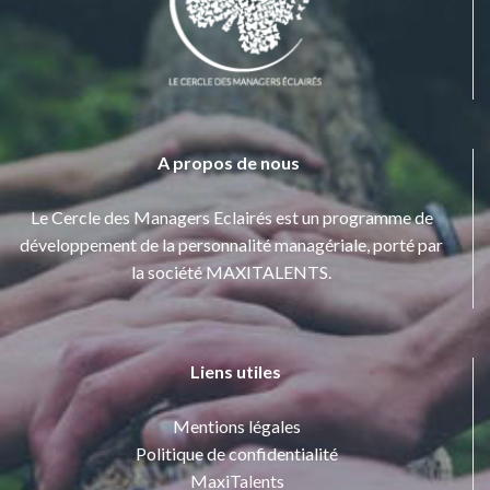
A propos de nous
Le Cercle des Managers Eclairés est un programme de
développement de la personnalité managériale, porté par
la société MAXITALENTS.
Liens utiles
Mentions légales
Politique de confidentialité
MaxiTalents