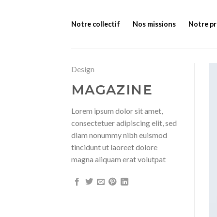
Skip
to
Notre collectif
Nos missions
Notre p
content
Design
MAGAZINE
Lorem ipsum dolor sit amet,
consectetuer adipiscing elit, sed
diam nonummy nibh euismod
tincidunt ut laoreet dolore
magna aliquam erat volutpat