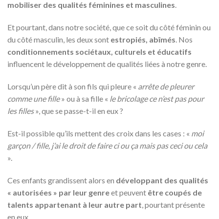
mobiliser des qualités féminines et masculines
.
Et pourtant, dans notre société, que ce soit du côté féminin ou
du côté masculin, les deux sont
estropiés, abîmés
. Nos
conditionnements sociétaux, culturels et éducatifs
influencent le développement de qualités liées à notre genre.
Lorsqu’un père dit à son fils qui pleure «
arrête de pleurer
comme une fille
» ou à sa fille «
le bricolage ce n’est pas pour
les filles
», que se passe-t-il en eux ?
Est-il possible qu’ils mettent des croix dans les cases : «
moi
garçon / fille, j’ai le droit de faire ci ou ça mais pas ceci ou cela
».
Ces enfants grandissent alors en
développant des
qualités
« autorisées » par leur genre
et peuvent
être coupés de
talents
appartenant à leur autre part
, pourtant présente
en eux.