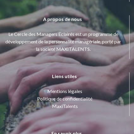
A propos de nous
Le Cercle des Managers Eclairés est un programme de
développement de la personnalité managériale, porté par
la société MAXITALENTS.
Liens utiles
Mentions légales
Politique de confidentialité
MaxiTalents
En savoir plus