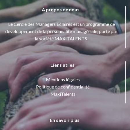
A propos de nous
Le Cercle des Managers Eclairés est un programme de
développement de la personnalité managériale, porté par
la société MAXITALENTS.
Liens utiles
Mentions légales
Politique de confidentialité
MaxiTalents
En savoir plus